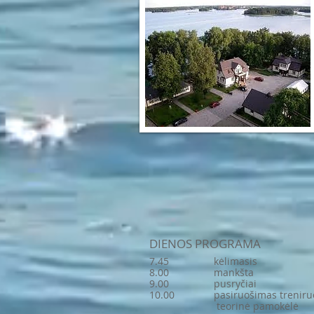
DIENOS PROGRAMA
7.45 kėlimasis
8.00 mankšta
9.00 pusryčiai
10.00 pasiruošimas treniruo
teorinė pamokėlė