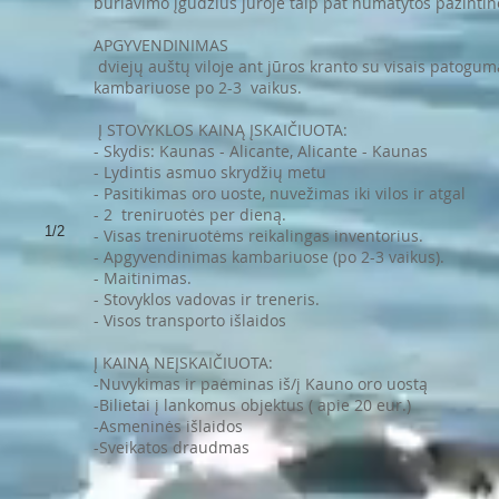
buriavimo įgudžius jūroje taip pat numatytos pažintin
APGYVENDINIMAS
dviejų auštų viloje ant jūros kranto su visais patogu
kambariuose po 2-3 vaikus.
Į STOVYKLOS KAINĄ ĮSKAIČIUOTA:
- Skydis: Kaunas - Alicante, Alicante - Kaunas
- Lydintis asmuo skrydžių metu
- Pasitikimas oro uoste, nuvežimas iki vilos ir atgal
- 2 treniruotės per dieną.
1/2
- Visas treniruotėms reikalingas inventorius.
- Apgyvendinimas kambariuose (po 2-3 vaikus).
- Maitinimas.
- Stovyklos vadovas ir treneris.
- Visos transporto išlaidos
Į KAINĄ NEĮSKAIČIUOTA:
-Nuvykimas ir paėminas iš/į Kauno oro uostą
-Bilietai į lankomus objektus ( apie 20 eur.)
-Asmeninės išlaidos
-Sveikatos draudmas