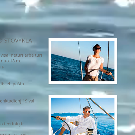
O STOVYKLA
visai neturi arba turi
, nuo 18 m.
nų.
tis el. paštu
enktadienį 19 val.
 teorinių ir