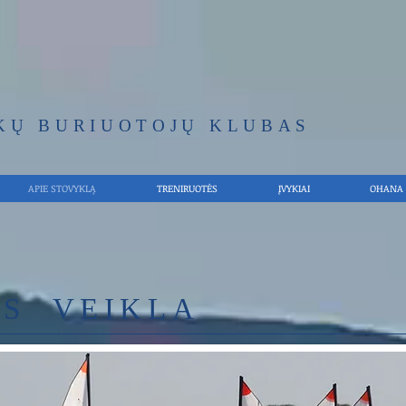
KŲ BURIUOTOJŲ KLUBAS
APIE STOVYKLĄ
TRENIRUOTĖS
ĮVYKIAI
OHANA
S VEIKLA