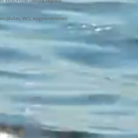
ės ekskursijos Denijos regione.
mais (dušas, WC). Apgyvendinimas