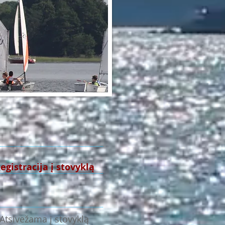
egistracija į stovyklą
Atsivežama į stovyklą