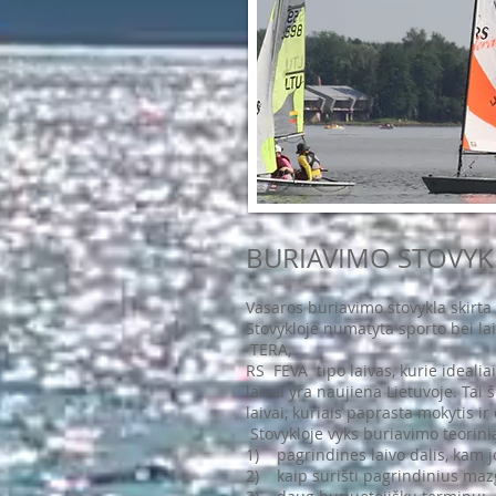
BURIAVIMO STOVYK
Vasaros buriavimo stovykla skirt
Stovykloje numatyta sporto bei la
TERA,
RS FEVA tipo laivas, kurie ideali
laivai yra naujiena Lietuvoje. Tai 
laivai, kuriais paprasta mokytis ir
Stovykloje vyks buriavimo teorinia
1) pagrindines laivo dalis, kam jos
2) kaip surišti pagrindinius maz