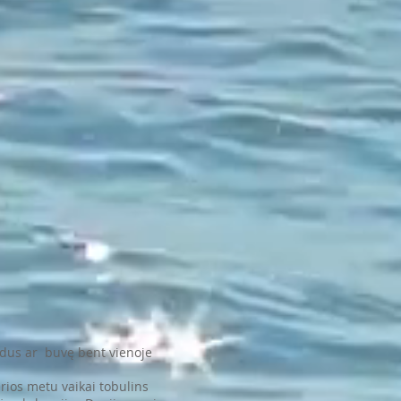
indus ar buvę bent vienoje
urios metu vaikai tobulins