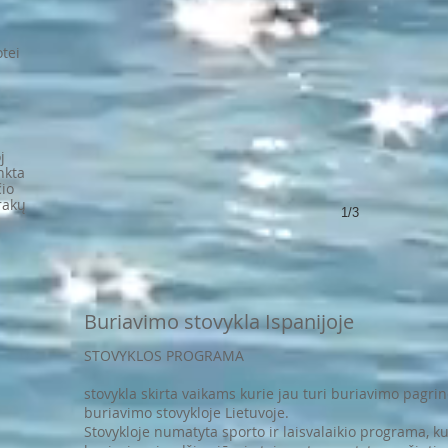
otei
j
nkta
čio
rakų
1/3
Buriavimo stovykla Ispanijoje
STOVYKLOS PROGRAMA
stovykla skirta vaikams kurie jau turi buriavimo pagr
buriavimo stovykloje Lietuvoje.
Stovykloje numatyta sporto ir laisvalaikio programa, k