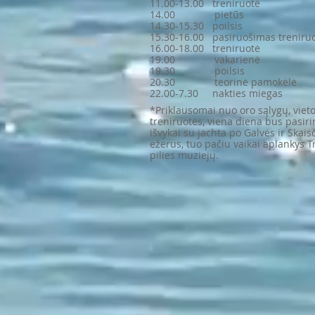
11.00-13.00 treniruotė
14.00 pietūs
14.30-15.30 poilsis
15.30-16.00 pasiruošimas
treniru
16.00-18.00 treniruotė
19.00 vakarienė
19.30 poilsis
20.30 teorinė pamokėlė
22.00-7.30 nakties miegas
*Priklausomai nuo oro sąlygų, vieto
treniruotės, viena diena bus pasiri
išvykai su jachta po Galvės ir Skais
ežerus, tuo pačiu vaikai aplankys T
pilies muziejų.