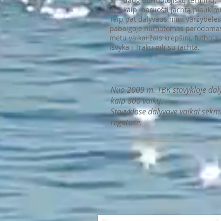
3) daug buriuotojiškų terminų;
4) kaip paruošti jachtą plaukimui,
Taip pat dalyvaus mini varžybėlės
pabaigoje numatomas parodomasis
metu vaikai žais krepšinį, futbol
išvyka į Trakų pilį su jachta.
Nuo 2009 m. TBK stovykloje daly
kaip 800 vaikų.
Stovyklose dalyvavę vaikai sėkmi
regatose.