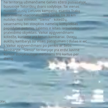
ha teritoriją užimančiame Galvės ežero pusiasalyje,
buvusioje Totoriškių dvaro sodyboje. Tai vienas
nuostabiausių Lietuvos kampelių, esantis Trakų
istoriniame –nacionaliniame parke, tik 30 km
nutolęs nuo Vilniaus. “Slėnis” - kotedžų,
vasarnamių bei stovyklos namelių kompleksas
papildytas pirtimis, salėmis ir kitais laisvalaikio
praleidimo objektais. Vaikai apgyvendinami
kotedže, kuriame yra keturi kambariai. Dviejų
aukštų kambarys su visais patogumais ( dušas ir wc
). Vaikai apgyvendimani po penkis ar šešis
kambaryje. "Slėnio" teritorijoje yra erdvi kavinė
kurioje stovyklautojai maitinami tris kartus per
dieną.
tei,