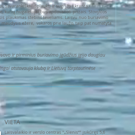
 savarankiškai išplaukti ir sugrįžti į krantą.
e, kurių nugalėtojai bus apdovanoti prizais. Stovyklos
 plaukimas stebint tėveliams. Laisvu nuo buriavimo
ą, maudysis ežere, vakaros prie laužo, taip pat numatyta
vavo ir pirminius buriavimo įgūdžius įgijo daugiau
ngai atstovauja klubą ir Lietuvą tarptautinėse
VIETA
Laisvalaikio ir verslo centras "„Slėnis“" įsikūręs 5,6