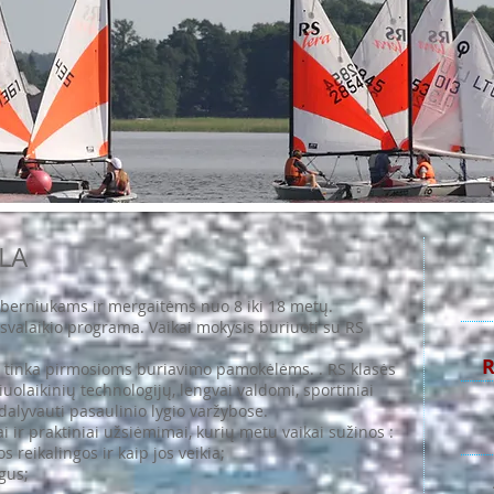
LA
a berniukams ir mergaitėms nuo 8 iki 18 metų.
isvalaikio programa. Vaikai mokysis buriuoti su RS
R
ai tinka pirmosioms buriavimo pamokėlėms. . RS klasės
šiuolaikinių technologijų, lengvai valdomi, sportiniai
 dalyvauti pasaulinio lygio varžybose.
i ir praktiniai užsiėmimai, kurių metu vaikai sužinos :
 reikalingos ir kaip jos veikia;
gus;