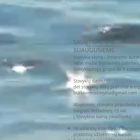
SAVAITGALIO BURIAVIM
SUAUGUSIEMS
Stovykla skirta - žmonėms kurie 
labai mažai buriavimo patirties
Stovyklautojų grupė-iki 5 asme
Stovyklų datos:
dėl stovyklų datų prašome kreip
buriavimostovykla@gmail.com
Atvykimas: stovykla prasideda p
baigiasi šeštadienį 19 val.
Į Stovyklos kainą įskaičiuota:
16 valandų intensyvus buriavimo
praktinių užsiėmimų kursas